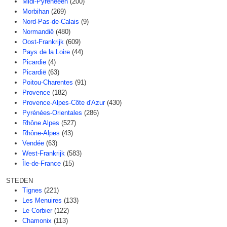
Midi-Pyreneeën
(200)
Morbihan
(269)
Nord-Pas-de-Calais
(9)
Normandië
(480)
Oost-Frankrijk
(609)
Pays de la Loire
(44)
Picardie
(4)
Picardië
(63)
Poitou-Charentes
(91)
Provence
(182)
Provence-Alpes-Côte d'Azur
(430)
Pyrénées-Orientales
(286)
Rhône Alpes
(527)
Rhône-Alpes
(43)
Vendée
(63)
West-Frankrijk
(583)
Île-de-France
(15)
STEDEN
Tignes
(221)
Les Menuires
(133)
Le Corbier
(122)
Chamonix
(113)