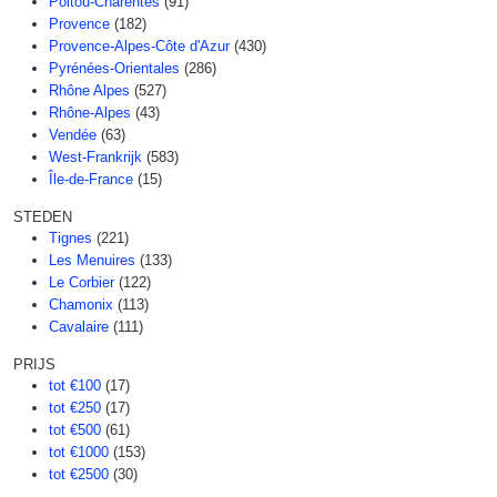
Poitou-Charentes
(91)
Provence
(182)
Provence-Alpes-Côte d'Azur
(430)
Pyrénées-Orientales
(286)
Rhône Alpes
(527)
Rhône-Alpes
(43)
Vendée
(63)
West-Frankrijk
(583)
Île-de-France
(15)
STEDEN
Tignes
(221)
Les Menuires
(133)
Le Corbier
(122)
Chamonix
(113)
Cavalaire
(111)
PRIJS
tot €100
(17)
tot €250
(17)
tot €500
(61)
tot €1000
(153)
tot €2500
(30)