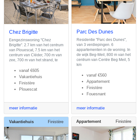
Parc Des Dunes
Chez Brigitte
Residentie "Parc des Dunes",
Eengezinswoning "Chez
van 3 verdiepingen. 6
Brigitte". 2.7 km van het centrum
appartementen in de woning. In
van Plouescat, 7.5 km van het
de wijk Beg-Meil, 800 m van het
centrum van Cléder, 700 m van
centrum van Centre Beg Meil, 5
zee, 700 m van het strand, te
km
vanaf
€605
vanaf
€560
Vakantiehuis
Appartement
Finistère
Finistère
Plouescat
Fouesnant
meer informatie
meer informatie
Appartement
Finistère
Vakantiehuis
Finistère