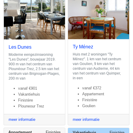
Ty Ménez
Les Dunes
Huis met 2 woningen "Ty
Moderne eengezinswoning
Ménez". 1 km van het centrum
"Les Dunes", bouwjaar 2019.
van Goulien, 9 km van het
900 m van het centrum van
centrum van Audierne, 44 km
Plounéour-Trez, 2.5 km van het
van het centrum van Quimper,
centrum van Brignogan-Plages,
in een
200 m van
vanaf
€372
vanaf
€901
Appartement
Vakantiehuis
Finistère
Finistère
Goulien
Plouneour Trez
meer informatie
meer informatie
Appartement
Finistère
Vakantiehuis
Finistère