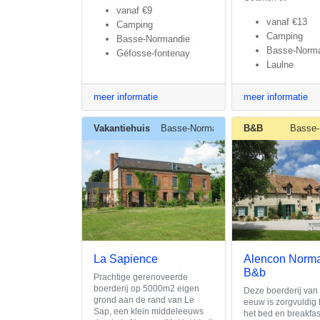
vanaf
€9
vanaf
€13
Camping
Camping
Basse-Normandie
Basse-Norm
Géfosse-fontenay
Laulne
meer informatie
meer informatie
Vakantiehuis
Basse-Normandie
B&B
Basse-
La Sapience
Alencon Norm
B&b
Prachtige gerenoveerde
boerderij op 5000m2 eigen
Deze boerderij van
grond aan de rand van Le
eeuw is zorgvuldig 
Sap, een klein middeleeuws
het bed en breakfast