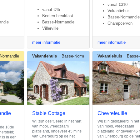
vanaf
€310
vanaf
€45
Vakantiehuis
Bed en breakfast
Basse-Normandie
andie
Basse-Normandie
Champcervon
Villerville
meer informatie
meer informatie
Normandie
Vakantiehuis
Basse-Normandie
Vakantiehuis
Basse-
andie
Stable Cottage
Chevrefeuille
Wij zijn gesitueerd in het hart
Wij zijn gesitueerd in het
van mooi, vreedzaam
van mooi, vreedzaam
 de 18de
platteland, ongeveer 45 mins
platteland, ongeveer 45 
hersteld;
van Cherbourg op de het
van Cherbourg op de he
 is in een