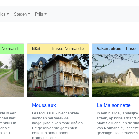
ios
Steden
Prijs
-Normandie
B&B
Basse-Normandie
Vakantiehuis
Basse-
Moussiaux
La Maisonnette
te is een
Les Moussiaux biedt enkele
In een rustige, landelijke
dgoed met
avonden per week de
streek, op korte afstand 
renhuis in
mogelijkheid van table dhôtes.
Mont St Michel en de st
ionale
De geserveerde gerechten
van Normandië, ligt dez
ais du
betreffen onder andere
gezellige, 18e eeuwse s
Normandische