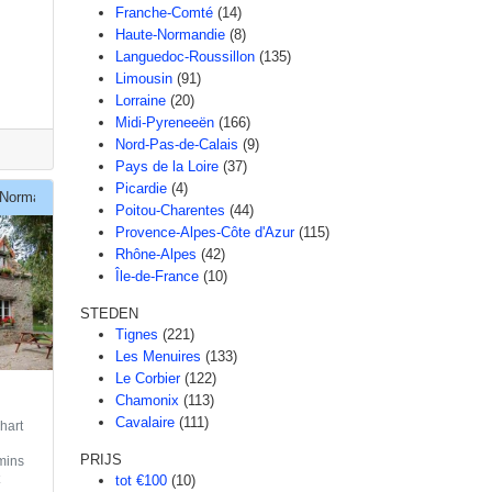
Franche-Comté
(14)
Haute-Normandie
(8)
Languedoc-Roussillon
(135)
Limousin
(91)
Lorraine
(20)
Midi-Pyreneeën
(166)
Nord-Pas-de-Calais
(9)
Pays de la Loire
(37)
Picardie
(4)
Normandie
Poitou-Charentes
(44)
Provence-Alpes-Côte d'Azur
(115)
Rhône-Alpes
(42)
Île-de-France
(10)
STEDEN
Tignes
(221)
Les Menuires
(133)
Le Corbier
(122)
Chamonix
(113)
Cavalaire
(111)
 hart
PRIJS
mins
t
tot €100
(10)