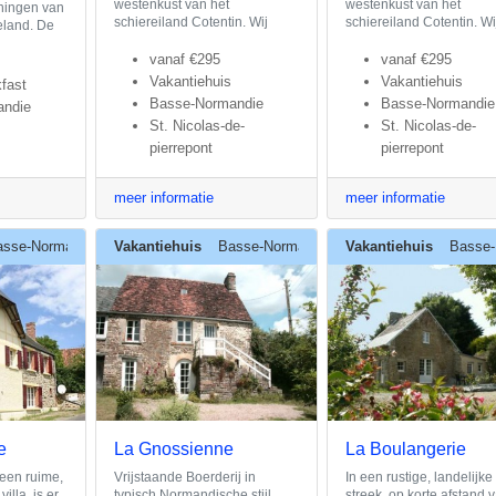
westenkust van het
westenkust van het
eningen van
schiereiland Cotentin. Wij
schiereiland Cotentin. Wi
teland. De
vanaf
€295
vanaf
€295
Vakantiehuis
Vakantiehuis
fast
Basse-Normandie
Basse-Normandie
andie
St. Nicolas-de-
St. Nicolas-de-
pierrepont
pierrepont
meer informatie
meer informatie
asse-Normandie
Vakantiehuis
Basse-Normandie
Vakantiehuis
Basse-
e
La Gnossienne
La Boulangerie
 een ruime,
Vrijstaande Boerderij in
In een rustige, landelijke
illa, is er
typisch Normandische stijl.
streek, op korte afstand 