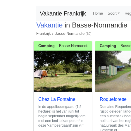
Vakantie Frankrijk
Home
Soort
Reg
Vakantie
in Basse-Normandie
Frankrijk
›
Basse-Normandie
(30)
Camping
Basse-Normandie
Camping
Basse
Chez La Fontaine
Roqueforette
In de appelboomgaard (1,5
Domaine Roqueforet
hectare) is het van juni tot
rustig gelegen lan
begin september mogelijk om
een authentiek boe
met een tent te kamperen! In
het hart van het reg
deze 'kampeergaard' zijn vijf
natuurpark des Mar
Cotentin et