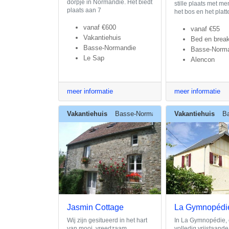
dorpje in Normandië. Het biedt
stille plaats met m
plaats aan 7
het bos en het plat
vanaf
€600
vanaf
€55
Vakantiehuis
Bed en break
Basse-Normandie
Basse-Norm
Le Sap
Alencon
meer informatie
meer informatie
Vakantiehuis
Basse-Normandie
Vakantiehuis
B
Jasmin Cottage
La Gymnopédi
Wij zijn gesitueerd in het hart
In La Gymnopédie,
van mooi, vreedzaam
volledig vrijstaande v