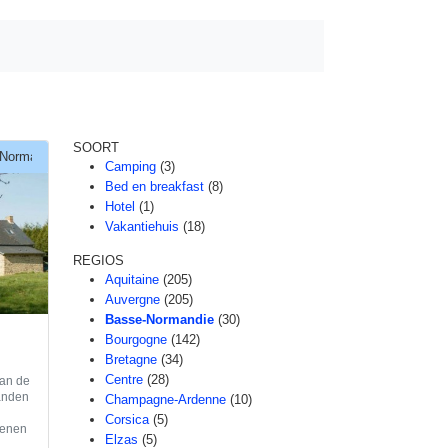
SOORT
Normandie
Camping
(3)
Bed en breakfast
(8)
Hotel
(1)
Vakantiehuis
(18)
REGIOS
Aquitaine
(205)
Auvergne
(205)
Basse-Normandie
(30)
Bourgogne
(142)
Bretagne
(34)
Centre
(28)
van de
randen
Champagne-Ardenne
(10)
e
Corsica
(5)
tenen
Elzas
(5)