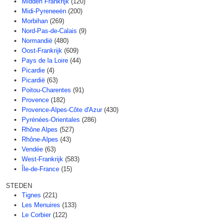
Midden Frankrijk
(120)
Midi-Pyreneeën
(200)
Morbihan
(269)
Nord-Pas-de-Calais
(9)
Normandië
(480)
Oost-Frankrijk
(609)
Pays de la Loire
(44)
Picardie
(4)
Picardië
(63)
Poitou-Charentes
(91)
Provence
(182)
Provence-Alpes-Côte d'Azur
(430)
Pyrénées-Orientales
(286)
Rhône Alpes
(527)
Rhône-Alpes
(43)
Vendée
(63)
West-Frankrijk
(583)
Île-de-France
(15)
STEDEN
Tignes
(221)
Les Menuires
(133)
Le Corbier
(122)