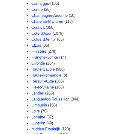
Camargue
(135)
Centre
(28)
Champagne-Ardenne
(10)
Charente-Maritime
(113)
Corsica
(358)
Côte d'Azur
(1079)
Côtes d'Armor
(85)
Elzas
(35)
Finistère
(278)
Franche-Comté
(14)
Gironde
(234)
Haute Savoie
(960)
Haute-Normandie
(8)
Hérault-Aude
(306)
Ille-et-Vilaine
(188)
Landes
(285)
Languedoc-Roussillon
(344)
Limousin
(103)
Loire
(76)
Lorraine
(67)
Luberon
(49)
Midden Frankrijk
(120)