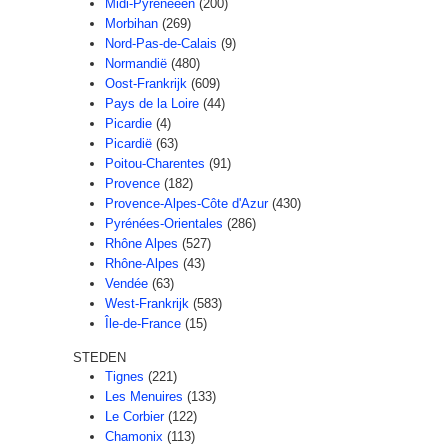
Midi-Pyreneeën
(200)
Morbihan
(269)
Nord-Pas-de-Calais
(9)
Normandië
(480)
Oost-Frankrijk
(609)
Pays de la Loire
(44)
Picardie
(4)
Picardië
(63)
Poitou-Charentes
(91)
Provence
(182)
Provence-Alpes-Côte d'Azur
(430)
Pyrénées-Orientales
(286)
Rhône Alpes
(527)
Rhône-Alpes
(43)
Vendée
(63)
West-Frankrijk
(583)
Île-de-France
(15)
STEDEN
Tignes
(221)
Les Menuires
(133)
Le Corbier
(122)
Chamonix
(113)