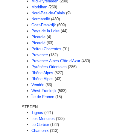
Midi-Pyreneeën
(200)
Morbihan
(269)
Nord-Pas-de-Calais
(9)
Normandië
(480)
Oost-Frankrijk
(609)
Pays de la Loire
(44)
Picardie
(4)
Picardië
(63)
Poitou-Charentes
(91)
Provence
(182)
Provence-Alpes-Côte d'Azur
(430)
Pyrénées-Orientales
(286)
Rhône Alpes
(527)
Rhône-Alpes
(43)
Vendée
(63)
West-Frankrijk
(583)
Île-de-France
(15)
STEDEN
Tignes
(221)
Les Menuires
(133)
Le Corbier
(122)
Chamonix
(113)