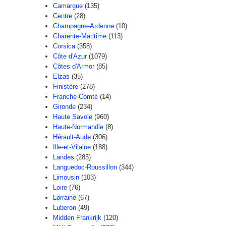
Camargue
(135)
Centre
(28)
Champagne-Ardenne
(10)
Charente-Maritime
(113)
Corsica
(358)
Côte d'Azur
(1079)
Côtes d'Armor
(85)
Elzas
(35)
Finistère
(278)
Franche-Comté
(14)
Gironde
(234)
Haute Savoie
(960)
Haute-Normandie
(8)
Hérault-Aude
(306)
Ille-et-Vilaine
(188)
Landes
(285)
Languedoc-Roussillon
(344)
Limousin
(103)
Loire
(76)
Lorraine
(67)
Luberon
(49)
Midden Frankrijk
(120)