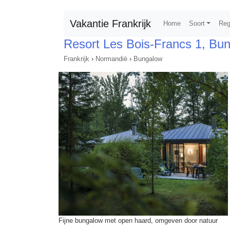
Vakantie Frankrijk
Home
Soort
Reg
Resort Les Bois-Francs 1, Bu
Frankrijk
›
Normandië
›
Bungalow
Fijne bungalow met open haard, omgeven door natuur