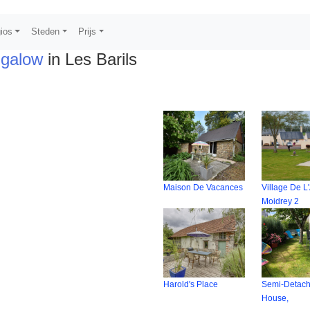
ios
Steden
Prijs
ngalow
in Les Barils
Maison De Vacances
Village De 
Moidrey 2
Harold's Place
Semi-Detac
House,