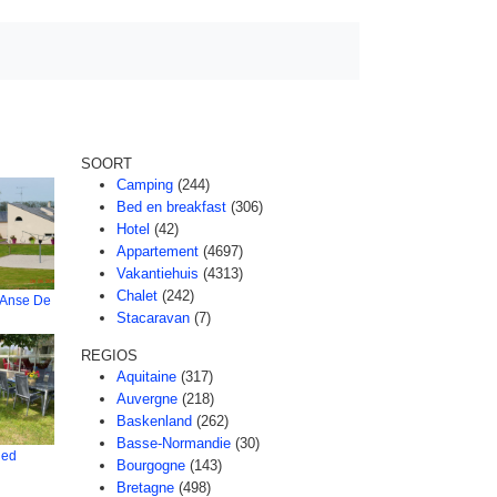
SOORT
Camping
(244)
Bed en breakfast
(306)
Hotel
(42)
Appartement
(4697)
Vakantiehuis
(4313)
Chalet
(242)
L'Anse De
Stacaravan
(7)
REGIOS
Aquitaine
(317)
Auvergne
(218)
Baskenland
(262)
Basse-Normandie
(30)
hed
Bourgogne
(143)
Bretagne
(498)