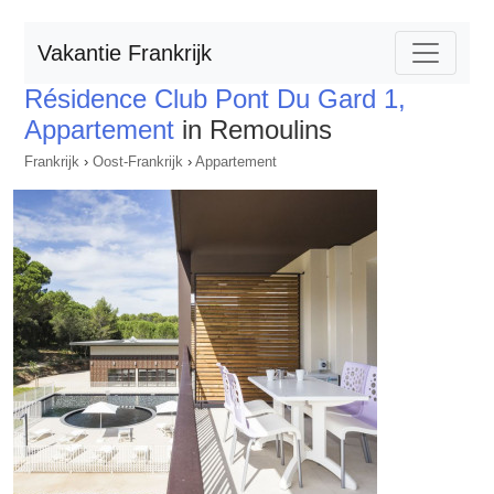
Vakantie Frankrijk
Résidence Club Pont Du Gard 1,
Appartement
in Remoulins
Frankrijk
›
Oost-Frankrijk
›
Appartement