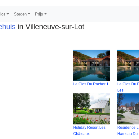
ios
Steden
Prijs
ehuis
in Villeneuve-sur-Lot
Le Clos Du Rocher 1
Le Clos Du 
Les
Holiday Resort Les
Résidence 
Châteaux
Hameau Du