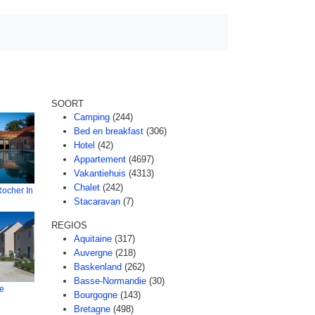
SOORT
Camping
(244)
Bed en breakfast
(306)
Hotel
(42)
Appartement
(4697)
Vakantiehuis
(4313)
Chalet
(242)
Rocher In
Stacaravan
(7)
REGIOS
Aquitaine
(317)
Auvergne
(218)
Baskenland
(262)
Basse-Normandie
(30)
Le
Bourgogne
(143)
Bretagne
(498)