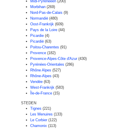
Midi-Pyreneeën
(200)
Morbihan
(269)
Nord-Pas-de-Calais
(9)
Normandië
(480)
Oost-Frankrijk
(609)
Pays de la Loire
(44)
Picardie
(4)
Picardië
(63)
Poitou-Charentes
(91)
Provence
(182)
Provence-Alpes-Côte d'Azur
(430)
Pyrénées-Orientales
(286)
Rhône Alpes
(527)
Rhône-Alpes
(43)
Vendée
(63)
West-Frankrijk
(583)
Île-de-France
(15)
STEDEN
Tignes
(221)
Les Menuires
(133)
Le Corbier
(122)
Chamonix
(113)