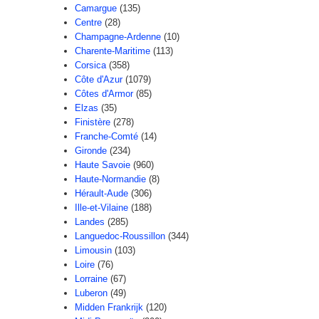
Camargue
(135)
Centre
(28)
Champagne-Ardenne
(10)
Charente-Maritime
(113)
Corsica
(358)
Côte d'Azur
(1079)
Côtes d'Armor
(85)
Elzas
(35)
Finistère
(278)
Franche-Comté
(14)
Gironde
(234)
Haute Savoie
(960)
Haute-Normandie
(8)
Hérault-Aude
(306)
Ille-et-Vilaine
(188)
Landes
(285)
Languedoc-Roussillon
(344)
Limousin
(103)
Loire
(76)
Lorraine
(67)
Luberon
(49)
Midden Frankrijk
(120)