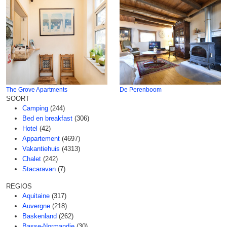
The Grove Apartments
De Perenboom
SOORT
Camping
(244)
Bed en breakfast
(306)
Hotel
(42)
Appartement
(4697)
Vakantiehuis
(4313)
Chalet
(242)
Stacaravan
(7)
REGIOS
Aquitaine
(317)
Auvergne
(218)
Baskenland
(262)
Basse-Normandie
(30)