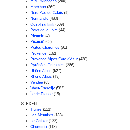
Midi-Pyreneeën
(200)
Morbihan
(269)
Nord-Pas-de-Calais
(9)
Normandië
(480)
Oost-Frankrijk
(609)
Pays de la Loire
(44)
Picardie
(4)
Picardië
(63)
Poitou-Charentes
(91)
Provence
(182)
Provence-Alpes-Côte d'Azur
(430)
Pyrénées-Orientales
(286)
Rhône Alpes
(527)
Rhône-Alpes
(43)
Vendée
(63)
West-Frankrijk
(583)
Île-de-France
(15)
STEDEN
Tignes
(221)
Les Menuires
(133)
Le Corbier
(122)
Chamonix
(113)