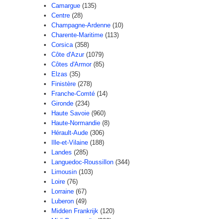
Camargue
(135)
Centre
(28)
Champagne-Ardenne
(10)
Charente-Maritime
(113)
Corsica
(358)
Côte d'Azur
(1079)
Côtes d'Armor
(85)
Elzas
(35)
Finistère
(278)
Franche-Comté
(14)
Gironde
(234)
Haute Savoie
(960)
Haute-Normandie
(8)
Hérault-Aude
(306)
Ille-et-Vilaine
(188)
Landes
(285)
Languedoc-Roussillon
(344)
Limousin
(103)
Loire
(76)
Lorraine
(67)
Luberon
(49)
Midden Frankrijk
(120)