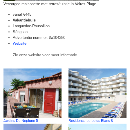
Verzorgde maisonette met terras/tuintje in Valras-Plage
vanaf
€445
Vakantiehuis
Languedoc-Roussillon
Sérignan
Advertentie nummer: #a104380
Website
Zie onze website voor meer informatie.
Jardins De Neptune 5
Residence Le Lotus Blanc 8