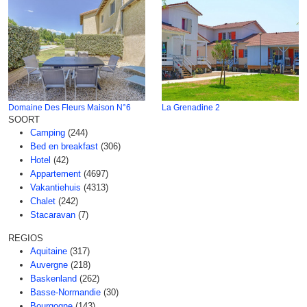
Domaine Des Fleurs Maison N°6
La Grenadine 2
SOORT
Camping
(244)
Bed en breakfast
(306)
Hotel
(42)
Appartement
(4697)
Vakantiehuis
(4313)
Chalet
(242)
Stacaravan
(7)
REGIOS
Aquitaine
(317)
Auvergne
(218)
Baskenland
(262)
Basse-Normandie
(30)
Bourgogne
(143)