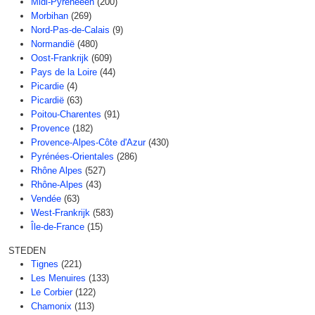
Midi-Pyreneeën
(200)
Morbihan
(269)
Nord-Pas-de-Calais
(9)
Normandië
(480)
Oost-Frankrijk
(609)
Pays de la Loire
(44)
Picardie
(4)
Picardië
(63)
Poitou-Charentes
(91)
Provence
(182)
Provence-Alpes-Côte d'Azur
(430)
Pyrénées-Orientales
(286)
Rhône Alpes
(527)
Rhône-Alpes
(43)
Vendée
(63)
West-Frankrijk
(583)
Île-de-France
(15)
STEDEN
Tignes
(221)
Les Menuires
(133)
Le Corbier
(122)
Chamonix
(113)