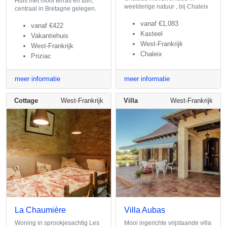
Huis met mooi terras en tuin,
weelderige natuur , bij Chaleix
centraal in Bretagne gelegen.
vanaf
€1,083
vanaf
€422
Kasteel
Vakantiehuis
West-Frankrijk
West-Frankrijk
Chaleix
Priziac
meer informatie
meer informatie
Cottage
West-Frankrijk
Villa
West-Frankrijk
La Chaumière
Villa Aubas
Woning in sprookjesachtig Les
Mooi ingerichte vrijstaande villa