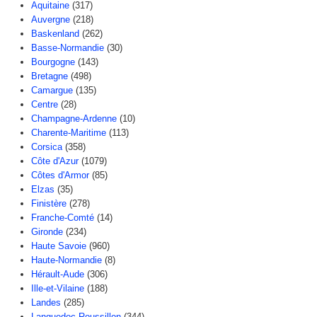
Aquitaine
(317)
Auvergne
(218)
Baskenland
(262)
Basse-Normandie
(30)
Bourgogne
(143)
Bretagne
(498)
Camargue
(135)
Centre
(28)
Champagne-Ardenne
(10)
Charente-Maritime
(113)
Corsica
(358)
Côte d'Azur
(1079)
Côtes d'Armor
(85)
Elzas
(35)
Finistère
(278)
Franche-Comté
(14)
Gironde
(234)
Haute Savoie
(960)
Haute-Normandie
(8)
Hérault-Aude
(306)
Ille-et-Vilaine
(188)
Landes
(285)
Languedoc-Roussillon
(344)