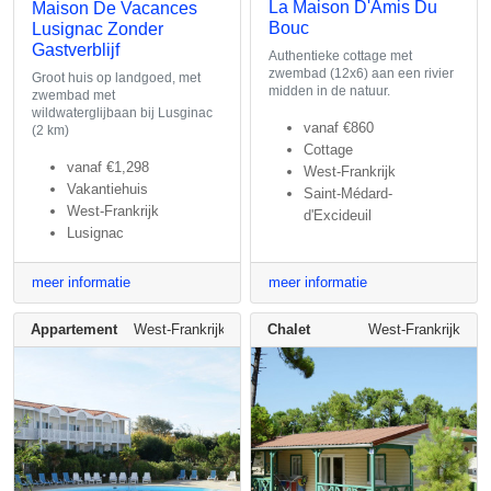
La Maison D'Amis Du
Maison De Vacances
Bouc
Lusignac Zonder
Gastverblijf
Authentieke cottage met
zwembad (12x6) aan een rivier
Groot huis op landgoed, met
midden in de natuur.
zwembad met
wildwaterglijbaan bij Lusginac
vanaf
€860
(2 km)
Cottage
vanaf
€1,298
West-Frankrijk
Vakantiehuis
Saint-Médard-
West-Frankrijk
d'Excideuil
Lusignac
meer informatie
meer informatie
Appartement
West-Frankrijk
Chalet
West-Frankrijk