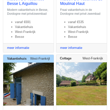
Besse L Aiguillou
Moulinal Haut
Modern vakantiehuis in Besse,
Fraai vakantiehuis in de
Dordogne met privézwembad
Dordogne met privé zwembad
vanaf
€691
vanaf
€535
Vakantiehuis
Vakantiehuis
West-Frankrijk
West-Frankrijk
Besse
Besse
meer informatie
meer informatie
Cottage
West-Frankrijk
Vakantiehuis
West-Frankrijk