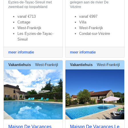
Eyzies-de-Tayac-Sireuil met
gelegen aan de rivier De
zwembad op loopafstand
Vézère
vanaf
€713
vanaf
€997
Cottage
Villa
West-Frankrijk
West-Frankrijk
Les Eyzies-de-Tayac-
Condat-sur-Vézère
Sireuil
meer informatie
meer informatie
Vakantiehuis
West-Frankrijk
Vakantiehuis
West-Frankrijk
Maison De Vacances
Maison De Vacances Le