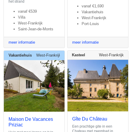
het strand
vanaf
€1,690
vanaf
€539
Vakantiehuis
Villa
West-Frankrijk
West-Frankrijk
Port-Louis
Saint-Jean-de-Monts
meer informatie
meer informatie
Kasteel
West-Frankrijk
Vakantiehuis
West-Frankrijk
Gîte Du Château
Maison De Vacances
Priziac
Een prachtige gite in een
Chateau met zwembad in