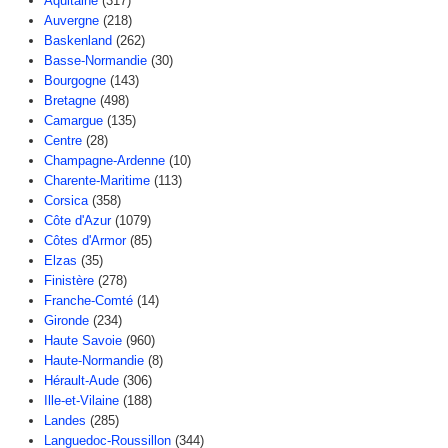
Aquitaine
(317)
Auvergne
(218)
Baskenland
(262)
Basse-Normandie
(30)
Bourgogne
(143)
Bretagne
(498)
Camargue
(135)
Centre
(28)
Champagne-Ardenne
(10)
Charente-Maritime
(113)
Corsica
(358)
Côte d'Azur
(1079)
Côtes d'Armor
(85)
Elzas
(35)
Finistère
(278)
Franche-Comté
(14)
Gironde
(234)
Haute Savoie
(960)
Haute-Normandie
(8)
Hérault-Aude
(306)
Ille-et-Vilaine
(188)
Landes
(285)
Languedoc-Roussillon
(344)