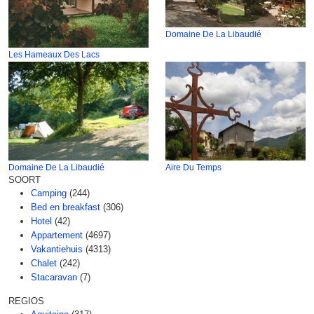
Domaine De La Libaudié
Les Hameaux Des Lacs
Domaine De La Libaudié
Aire Du Temps
SOORT
Camping
(244)
Bed en breakfast
(306)
Hotel
(42)
Appartement
(4697)
Vakantiehuis
(4313)
Chalet
(242)
Stacaravan
(7)
REGIOS