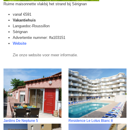
Ruime maisonnette vlakbij het strand bij Sérignan
vanaf
€591
Vakantiehuis
Languedoc-Roussillon
Sérignan
Advertentie nummer: #a103151
Website
Zie onze website voor meer informatie.
Jardins De Neptune 5
Residence Le Lotus Blanc 8