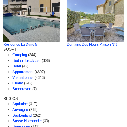
Résidence La Dune 5
Domaine Des Fleurs Maison N°6
SOORT
Camping
(244)
Bed en breakfast
(306)
Hotel
(42)
Appartement
(4697)
Vakantiehuis
(4313)
Chalet
(242)
Stacaravan
(7)
REGIOS
Aquitaine
(317)
Auvergne
(218)
Baskenland
(262)
Basse-Normandie
(30)
Bourgogne
(143)