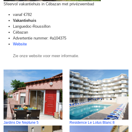
Sfeervol vakantiehuis in Cébazan met privézwembad
vanaf
€782
Vakantiehuis
Languedoc-Roussillon
Cébazan
Advertentie nummer: #a104375
Website
Zie onze website voor meer informatie.
Jardins De Neptune 5
Residence Le Lotus Blanc 8