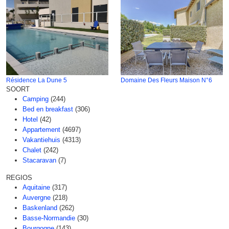
Résidence La Dune 5
Domaine Des Fleurs Maison N°6
SOORT
Camping
(244)
Bed en breakfast
(306)
Hotel
(42)
Appartement
(4697)
Vakantiehuis
(4313)
Chalet
(242)
Stacaravan
(7)
REGIOS
Aquitaine
(317)
Auvergne
(218)
Baskenland
(262)
Basse-Normandie
(30)
Bourgogne
(143)