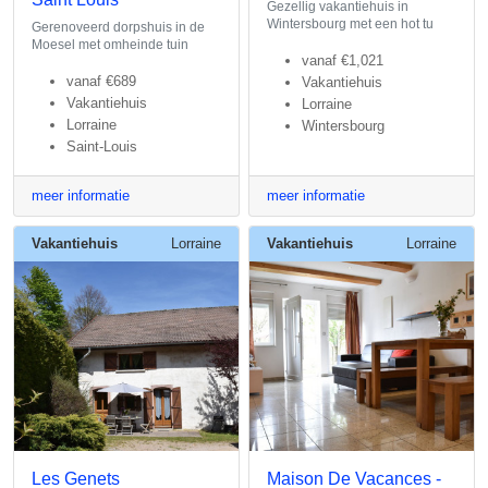
Gezellig vakantiehuis in
Wintersbourg met een hot tu
Gerenoveerd dorpshuis in de
Moesel met omheinde tuin
vanaf
€1,021
vanaf
€689
Vakantiehuis
Vakantiehuis
Lorraine
Lorraine
Wintersbourg
Saint-Louis
meer informatie
meer informatie
Vakantiehuis
Lorraine
Vakantiehuis
Lorraine
Les Genets
Maison De Vacances -