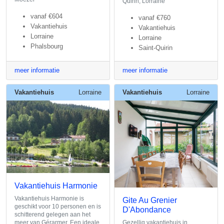
Quirin, Lorraine
vanaf
€604
vanaf
€760
Vakantiehuis
Vakantiehuis
Lorraine
Lorraine
Phalsbourg
Saint-Quirin
meer informatie
meer informatie
Vakantiehuis
Lorraine
Vakantiehuis
Lorraine
Vakantiehuis Harmonie
Vakantiehuis Harmonie is
Gite Au Grenier
geschikt voor 10 personen en is
D'Abondance
schitterend gelegen aan het
meer van Gérarmer. Een ideale
Gezellig vakantiehuis in