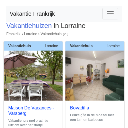
Vakantie Frankrijk
Vakantiehuizen
in Lorraine
Frankrijk
›
Lorraine
›
Vakantiehuis
(29)
Vakantiehuis
Lorraine
Vakantiehuis
Lorraine
Maison De Vacances -
Bovadilla
Varsberg
Leuke gîte in de Moezel met
een tuin en barbecue
Vakantiehuis met prachtig
uitzicht over het stadje