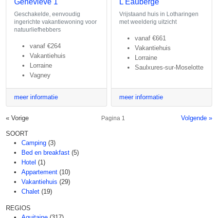
Genevieve 1
L'Eauberge
Geschakelde, eenvoudig
Vrijstaand huis in Lotharingen
ingerichte vakantiewoning voor
met weelderig uitzicht
natuurliefhebbers
vanaf
€661
vanaf
€264
Vakantiehuis
Vakantiehuis
Lorraine
Lorraine
Saulxures-sur-Moselotte
Vagney
meer informatie
meer informatie
« Vorige
Volgende »
Pagina 1
SOORT
Camping
(3)
Bed en breakfast
(5)
Hotel
(1)
Appartement
(10)
Vakantiehuis
(29)
Chalet
(19)
REGIOS
Aquitaine
(317)