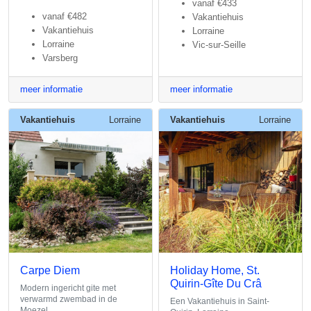
vanaf
€433
vanaf
€482
Vakantiehuis
Vakantiehuis
Lorraine
Lorraine
Vic-sur-Seille
Varsberg
meer informatie
meer informatie
Vakantiehuis
Lorraine
Vakantiehuis
Lorraine
Carpe Diem
Holiday Home, St.
Quirin-Gîte Du Crâ
Modern ingericht gite met
verwarmd zwembad in de
Een Vakantiehuis in Saint-
Moezel