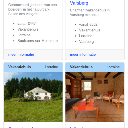
Varsberg
Gerenoveerd gedeelte van een
boerderij in het natuurpark
Charmant vakantiehuis in
Ballon des Vosges
Varsberg met terras
vanaf
€447
vanaf
€532
Vakantiehuis
Vakantiehuis
Lorraine
Lorraine
Saulxures-sur-Moselotte
Varsberg
meer informatie
meer informatie
Vakantiehuis
Lorraine
Vakantiehuis
Lorraine