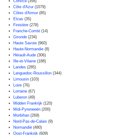
Corsica
(358)
Côte d'Azur
(1079)
Côtes d'Armor
(85)
Elzas
(35)
Finistère
(278)
Franche-Comté
(14)
Gironde
(234)
Haute Savoie
(960)
Haute-Normandie
(8)
Hérault-Aude
(306)
Ille-et-Vilaine
(188)
Landes
(285)
Languedoc-Roussillon
(344)
Limousin
(103)
Loire
(76)
Lorraine
(67)
Luberon
(49)
Midden Frankrijk
(120)
Midi-Pyreneeën
(200)
Morbihan
(269)
Nord-Pas-de-Calais
(9)
Normandië
(480)
Oost-Frankrijk
(609)