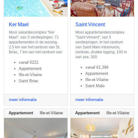
Ker Mael
Saint Vincent
Mooi vakantiecomplex "Ker
Mooi appartementencomplex
Mael", van 3 verdiepingen. 71
"Saint Vincent", van 5
appartementen in de woning.
verdiepingen. In het centrum
2.5 km van het centrum van St.
van Saint Malo intramuros,
Briac, 7 km van het centrum van
centrale, drukke ligging, 100 m
van zee, 300
vanaf
€221
vanaf
€1,394
Appartement
Appartement
Ille-et-Vilaine
Ille-et-Vilaine
Saint Briac
Saint Malo
meer informatie
meer informatie
Appartement
Ille-et-Vilaine
Appartement
Ille-et-Vilaine