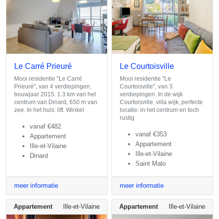
Le Carré Prieuré
Le Courtoisville
Mooi residentie "Le Carré
Mooi residentie "Le
Prieuré", van 4 verdiepingen,
Courtoisville", van 3
bouwjaar 2015. 1.3 km van het
verdiepingen. In de wijk
centrum van Dinard, 650 m van
Courtoisville, villa wijk, perfecte
zee. In het huis: lift. Winkel
locatie: in het centrum en toch
rustig
vanaf
€482
vanaf
€353
Appartement
Appartement
Ille-et-Vilaine
Ille-et-Vilaine
Dinard
Saint Malo
meer informatie
meer informatie
Appartement
Ille-et-Vilaine
Appartement
Ille-et-Vilaine