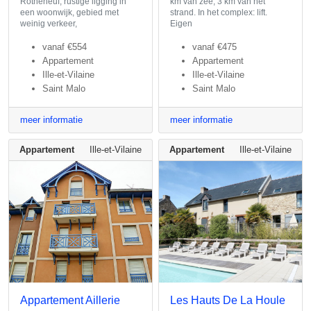
Rotheneuf, rustige ligging in
km van zee, 3 km van het
een woonwijk, gebied met
strand. In het complex: lift.
weinig verkeer,
Eigen
vanaf
€554
vanaf
€475
Appartement
Appartement
Ille-et-Vilaine
Ille-et-Vilaine
Saint Malo
Saint Malo
meer informatie
meer informatie
Appartement
Ille-et-Vilaine
Appartement
Ille-et-Vilaine
Appartement Aillerie
Les Hauts De La Houle