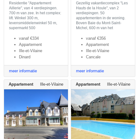
Residentie "Appartement
Gezellig vakantiecomplex "Les
Aillerie", van 4 verdiepingen.
Hauts de la Houle", van 2
700 m van zee. In het complex:
verdiepingen. 50
lift. Winkel 300 m,
appartementen in de woning.
levensmiddelenwinkel 50 m,
Boven Baie du Mont-Saint-
supermarkt 500
Michel, 600 m van het
vanaf
€334
vanaf
€356
Appartement
Appartement
Ille-et-Vilaine
Ille-et-Vilaine
Dinard
Cancale
meer informatie
meer informatie
Appartement
Ille-et-Vilaine
Appartement
Ille-et-Vilaine