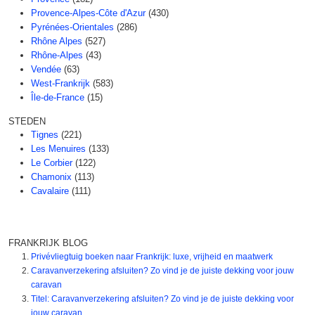
Provence-Alpes-Côte d'Azur
(430)
Pyrénées-Orientales
(286)
Rhône Alpes
(527)
Rhône-Alpes
(43)
Vendée
(63)
West-Frankrijk
(583)
Île-de-France
(15)
STEDEN
Tignes
(221)
Les Menuires
(133)
Le Corbier
(122)
Chamonix
(113)
Cavalaire
(111)
FRANKRIJK BLOG
Privévliegtuig boeken naar Frankrijk: luxe, vrijheid en maatwerk
Caravanverzekering afsluiten? Zo vind je de juiste dekking voor jouw
caravan
Titel: Caravanverzekering afsluiten? Zo vind je de juiste dekking voor
jouw caravan