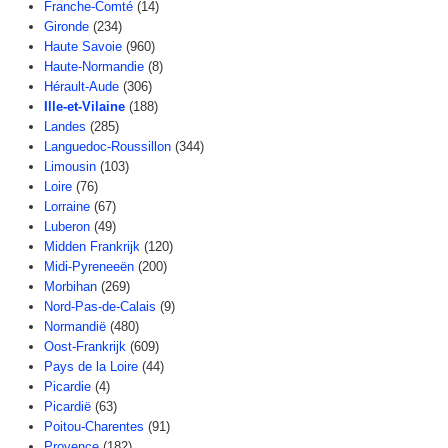
Franche-Comté
(14)
Gironde
(234)
Haute Savoie
(960)
Haute-Normandie
(8)
Hérault-Aude
(306)
Ille-et-Vilaine
(188)
Landes
(285)
Languedoc-Roussillon
(344)
Limousin
(103)
Loire
(76)
Lorraine
(67)
Luberon
(49)
Midden Frankrijk
(120)
Midi-Pyreneeën
(200)
Morbihan
(269)
Nord-Pas-de-Calais
(9)
Normandië
(480)
Oost-Frankrijk
(609)
Pays de la Loire
(44)
Picardie
(4)
Picardië
(63)
Poitou-Charentes
(91)
Provence
(182)