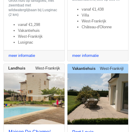
Groot huis op landgoed, met
zwembad met
vanaf
€1,438
wildwaterglijbaan bij Lusginac
(2 km)
Villa
West-Frankrijk
vanaf
€1,298
Château-d'Olonne
Vakantiehuis
West-Frankrijk
Lusignac
meer informatie
meer informatie
Landhuis
West-Frankrijk
Vakantiehuis
West-Frankrijk
Maison De Charme/