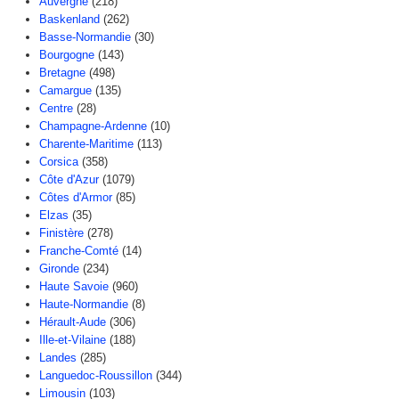
Auvergne
(218)
Baskenland
(262)
Basse-Normandie
(30)
Bourgogne
(143)
Bretagne
(498)
Camargue
(135)
Centre
(28)
Champagne-Ardenne
(10)
Charente-Maritime
(113)
Corsica
(358)
Côte d'Azur
(1079)
Côtes d'Armor
(85)
Elzas
(35)
Finistère
(278)
Franche-Comté
(14)
Gironde
(234)
Haute Savoie
(960)
Haute-Normandie
(8)
Hérault-Aude
(306)
Ille-et-Vilaine
(188)
Landes
(285)
Languedoc-Roussillon
(344)
Limousin
(103)