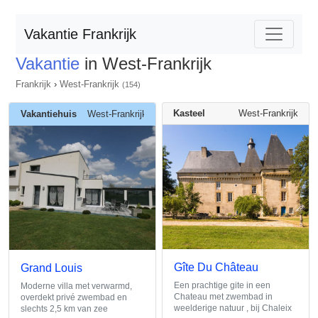
Vakantie Frankrijk
Vakantie
in West-Frankrijk
Frankrijk
›
West-Frankrijk
(154)
Kasteel
West-Frankrijk
Vakantiehuis
West-Frankrijk
Gîte Du Château
Grand Louis
Een prachtige gite in een
Moderne villa met verwarmd,
Chateau met zwembad in
overdekt privé zwembad en
weelderige natuur , bij Chaleix
slechts 2,5 km van zee