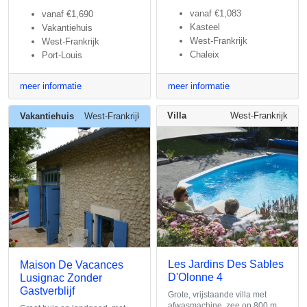
vanaf
€1,083
vanaf
€1,690
Kasteel
Vakantiehuis
West-Frankrijk
West-Frankrijk
Chaleix
Port-Louis
meer informatie
meer informatie
Villa
West-Frankrijk
Vakantiehuis
West-Frankrijk
Les Jardins Des Sables
Maison De Vacances
D'Olonne 4
Lusignac Zonder
Gastverblijf
Grote, vrijstaande villa met
afwasmachine, zee op 800 m.