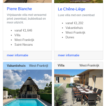
Pierre Blanche
Le Chêne-Liège
Vrijstaande villa met verwarmd
Luxe villa met een zwembad
privé zwembad, bubbelbad en
mooi uitzicht.
vanaf
€1,202
Vakantiehuis
vanaf
€1,646
West-Frankrijk
Villa
Dunes
West-Frankrijk
Saint-Nexans
meer informatie
meer informatie
Villa
West-Frankrijk
Vakantiehuis
West-Frankrijk