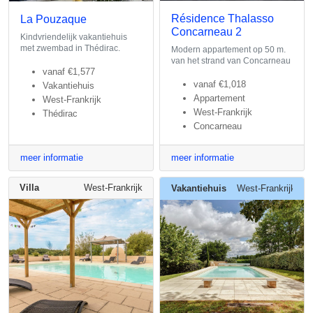
Résidence Thalasso
La Pouzaque
Concarneau 2
Kindvriendelijk vakantiehuis
met zwembad in Thédirac.
Modern appartement op 50 m.
van het strand van Concarneau
vanaf
€1,577
vanaf
€1,018
Vakantiehuis
Appartement
West-Frankrijk
West-Frankrijk
Thédirac
Concarneau
meer informatie
meer informatie
Villa
West-Frankrijk
Vakantiehuis
West-Frankrijk