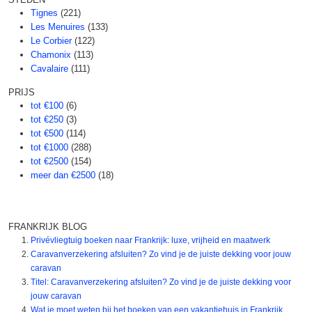
Tignes
(221)
Les Menuires
(133)
Le Corbier
(122)
Chamonix
(113)
Cavalaire
(111)
PRIJS
tot €100
(6)
tot €250
(3)
tot €500
(114)
tot €1000
(288)
tot €2500
(154)
meer dan €2500
(18)
FRANKRIJK BLOG
Privévliegtuig boeken naar Frankrijk: luxe, vrijheid en maatwerk
Caravanverzekering afsluiten? Zo vind je de juiste dekking voor jouw
caravan
Titel: Caravanverzekering afsluiten? Zo vind je de juiste dekking voor
jouw caravan
Wat je moet weten bij het boeken van een vakantiehuis in Frankrijk