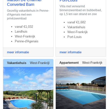
Port-Louis
Converted Barn
Villa met verwarmd
binnenzwembad en bubbelbad,
Gezellig vakantiehuis in Penne-
op 1,5 km van strand en zee
d'Agenais met een
privézwembad
vanaf
€1,682
vanaf
€1,032
Vakantiehuis
Landhuis
West-Frankrijk
West-Frankrijk
Port-Louis
Penne-d'Agenais
meer informatie
meer informatie
Appartement
West-Frankrijk
Vakantiehuis
West-Frankrijk