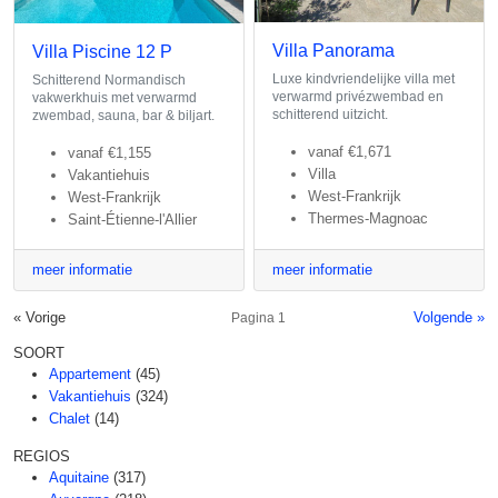
Villa Panorama
Villa Piscine 12 P
Luxe kindvriendelijke villa met
Schitterend Normandisch
verwarmd privézwembad en
vakwerkhuis met verwarmd
schitterend uitzicht.
zwembad, sauna, bar & biljart.
vanaf
€1,671
vanaf
€1,155
Villa
Vakantiehuis
West-Frankrijk
West-Frankrijk
Thermes-Magnoac
Saint-Étienne-l'Allier
meer informatie
meer informatie
« Vorige
Volgende »
Pagina 1
SOORT
Appartement
(45)
Vakantiehuis
(324)
Chalet
(14)
REGIOS
Aquitaine
(317)