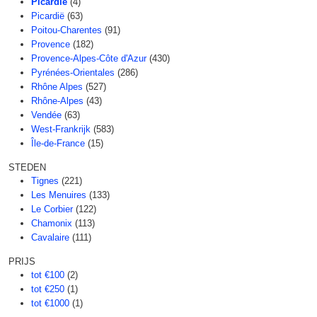
Picardie
(4)
Picardië
(63)
Poitou-Charentes
(91)
Provence
(182)
Provence-Alpes-Côte d'Azur
(430)
Pyrénées-Orientales
(286)
Rhône Alpes
(527)
Rhône-Alpes
(43)
Vendée
(63)
West-Frankrijk
(583)
Île-de-France
(15)
STEDEN
Tignes
(221)
Les Menuires
(133)
Le Corbier
(122)
Chamonix
(113)
Cavalaire
(111)
PRIJS
tot €100
(2)
tot €250
(1)
tot €1000
(1)